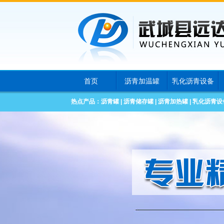
首页
沥青加温罐
乳化沥青设备
热点产品：
沥青罐
|
沥青储存罐
|
沥青加热罐
|
乳化沥青设