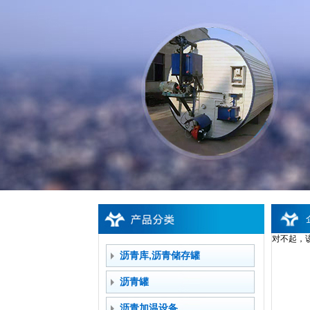
对不起，
沥青库,沥青储存罐
沥青罐
沥青加温设备